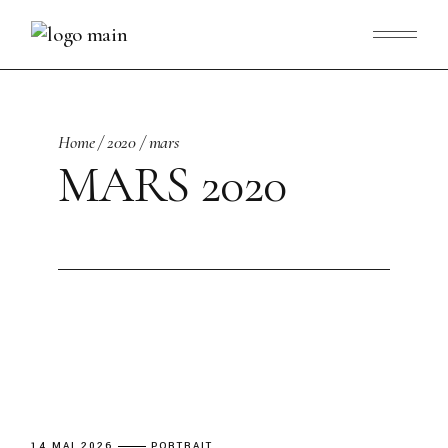
Skip
to
the
content
Home
2020
mars
MARS 2020
14 MAI 2026
PORTRAIT