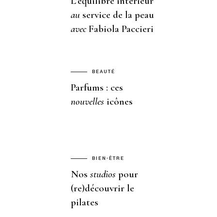
L’équilibre intérieur
au
service de la peau
avec
Fabiola Paccieri
BEAUTÉ
Parfums : ces
nouvelles
icônes
BIEN-ÊTRE
Nos
studios
pour
(re)découvrir le
pilates