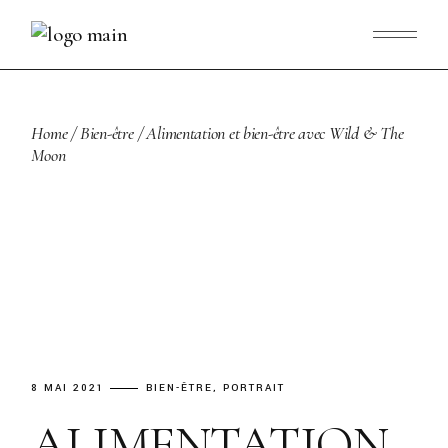
Skip
to
the
content
Home
Bien-être
Alimentation et bien-être avec Wild & The
Moon
8 MAI 2021
BIEN-ÊTRE
PORTRAIT
ALIMENTATION