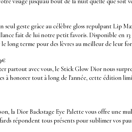
otre visage jusqu’au bout de la nuit quelle que soit v
un seul geste grâce au célèbre gloss repulpant Lip M
illance fait de lui notre petit favoris. Disponible en 1
 le long terme pour des lèvres au meilleur de leur fo
39€
er partout avec vous, le Stick Glow Dior nous surpre
s à honorer tout à long de l’année, cette édition lim
son, la Dior Backstage Eye Palette vous offre une mu
s fards répondent tous présents pour sublimer vos pa