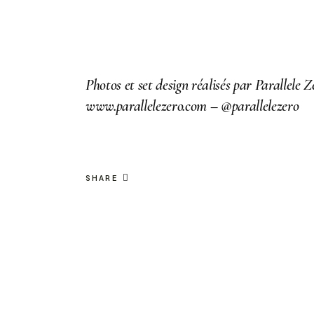
Photos et set design réalisés par Parallel
www.parallelezero.com
–
@parallelezero
SHARE