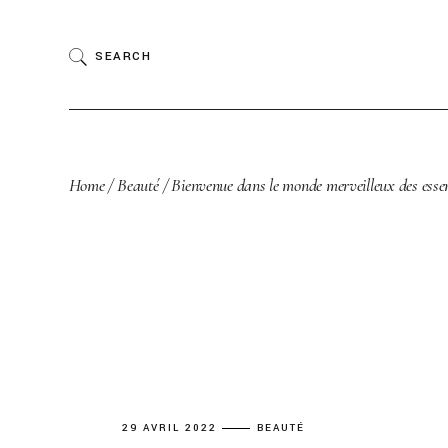
Skip
to
the
SEARCH
content
Home
Beauté
Bienvenue dans le monde merveilleux des esse
29 AVRIL 2022
BEAUTÉ