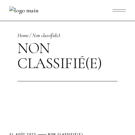
Skip
to
the
content
Home
Non classifié(e)
NON
CLASSIFIÉ(E)
31 AOÛT 2022
NON CLASSIFIÉ(E)