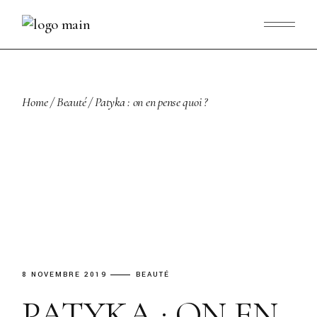
Skip
to
the
content
Home
Beauté
Patyka : on en pense quoi ?
8 NOVEMBRE 2019
BEAUTÉ
PATYKA : ON EN