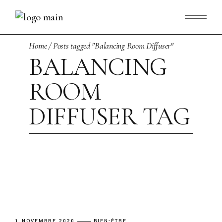
Skip
to
the
content
Home
Posts tagged "Balancing Room Diffuser"
BALANCING
ROOM
DIFFUSER TAG
1 NOVEMBRE 2020
BIEN-ÊTRE