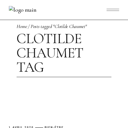
Skip
to
the
content
Home
Posts tagged "Clotilde Chaumet"
CLOTILDE
CHAUMET
TAG
1 AVRIL 2020
BIEN-ÊTRE