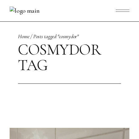
Skip
to
the
content
Home
Posts tagged "cosmydor"
COSMYDOR
TAG