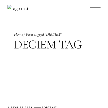
Skip
to
the
content
Home
Posts tagged "DECIEM"
DECIEM TAG
3 FÉVRIER 2021
PORTRAIT