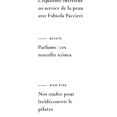
L’équilibre intérieur
au
service de la peau
avec
Fabiola Paccieri
BEAUTÉ
Parfums : ces
nouvelles
icônes
BIEN-ÊTRE
Nos
studios
pour
(re)découvrir le
pilates