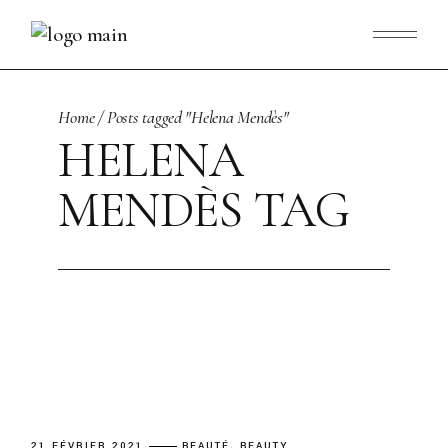
Skip
to
the
content
Home
Posts tagged "Helena Mendès"
HELENA
MENDÈS TAG
21 FÉVRIER 2021
BEAUTÉ
BEAUTY