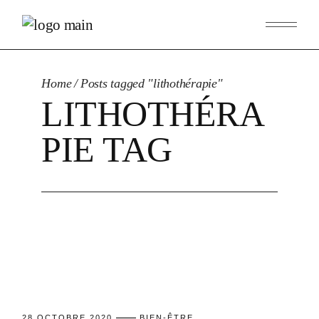
Skip
to
the
content
Home
Posts tagged "lithothérapie"
LITHOTHÉRA
PIE TAG
28 OCTOBRE 2020
BIEN-ÊTRE