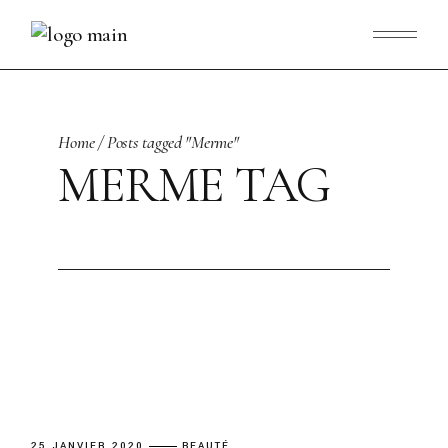
Skip
to
the
content
Home
Posts tagged "Merme"
MERME TAG
25 JANVIER 2020
BEAUTÉ