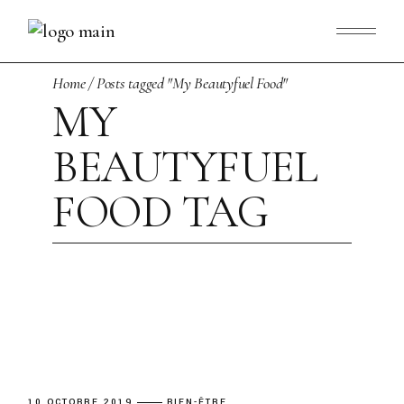
Skip
to
the
content
Home
Posts tagged "My Beautyfuel Food"
MY
BEAUTYFUEL
FOOD TAG
10 OCTOBRE 2019
BIEN-ÊTRE