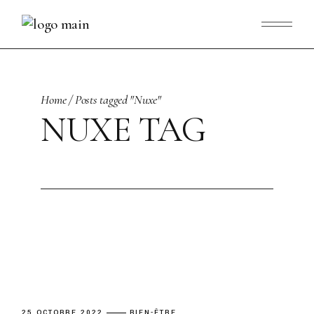
Skip
to
the
content
Home
Posts tagged "Nuxe"
NUXE TAG
25 OCTOBRE 2022
BIEN-ÊTRE