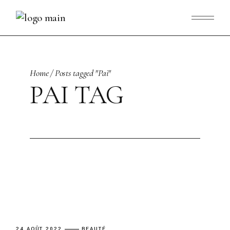
Skip
to
the
content
Home
Posts tagged "Pai"
PAI TAG
24 AOÛT 2022
BEAUTÉ