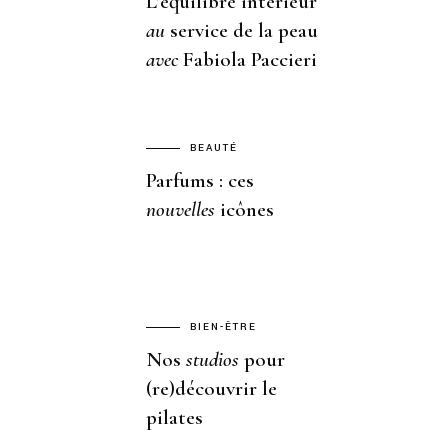
L’équilibre intérieur
au
service de la peau
avec
Fabiola Paccieri
BEAUTÉ
Parfums : ces
nouvelles
icônes
BIEN-ÊTRE
Nos
studios
pour
(re)découvrir le
pilates