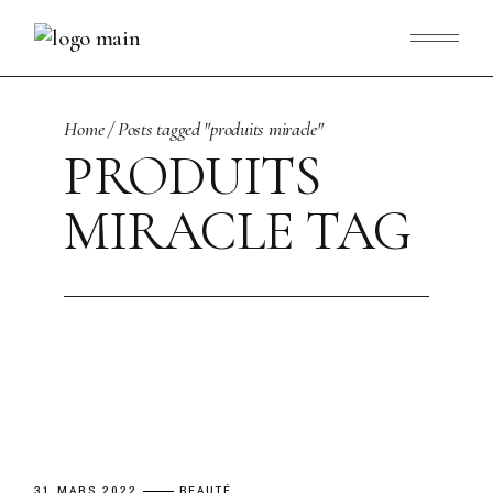
Skip
to
the
content
Home
Posts tagged "produits miracle"
PRODUITS
MIRACLE TAG
31 MARS 2022
BEAUTÉ