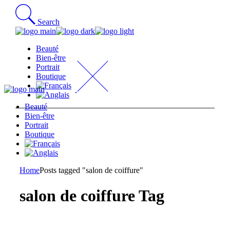
Skip
to
Search
the
content
Beauté
Bien-être
Portrait
Boutique
Beauté
Bien-être
Portrait
Boutique
Home
Posts tagged "salon de coiffure"
salon de coiffure Tag