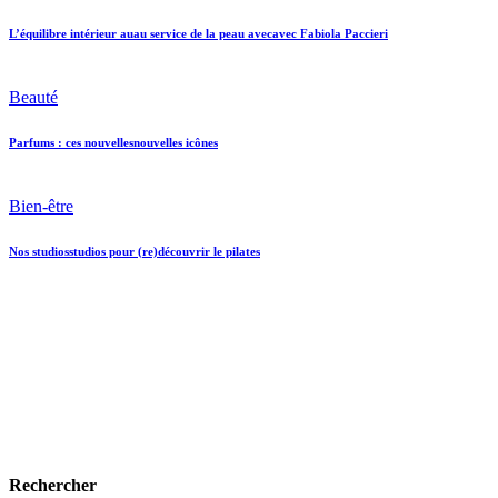
L’équilibre intérieur
au
au
service de la peau
avec
avec
Fabiola Paccieri
Beauté
Parfums : ces
nouvelles
nouvelles
icônes
Bien-être
Nos
studios
studios
pour (re)découvrir le pilates
Rechercher