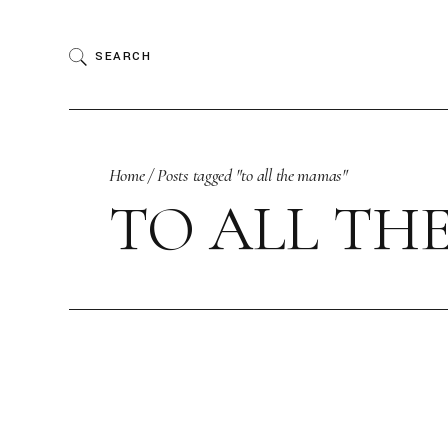
Skip
to
the
SEARCH
content
Home
Posts tagged "to all the mamas"
TO ALL TH