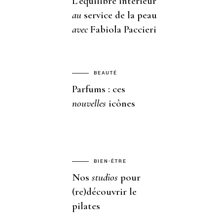
L’équilibre intérieur
au
service de la peau
avec
Fabiola Paccieri
BEAUTÉ
Parfums : ces
nouvelles
icônes
BIEN-ÊTRE
Nos
studios
pour
(re)découvrir le
pilates