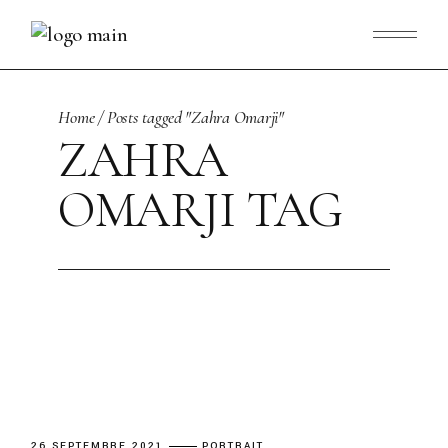
Skip
to
the
content
Home
Posts tagged "Zahra Omarji"
ZAHRA
OMARJI TAG
26 SEPTEMBRE 2021
PORTRAIT