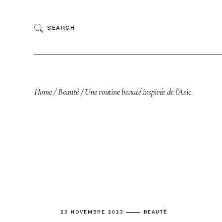
Skip
to
the
SEARCH
content
Home
Beauté
Une routine beauté inspirée de l’Asie
23 NOVEMBRE 2023
BEAUTÉ