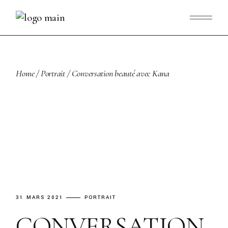
Skip
to
the
content
Home
Portrait
Conversation beauté avec Kana
31 MARS 2021
PORTRAIT
CONVERSATION