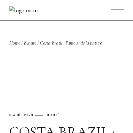
Skip
to
the
content
Home
Beauté
Costa Brazil : l’amour de la nature
6 AOÛT 2023
BEAUTÉ
COSTA BRAZIL :