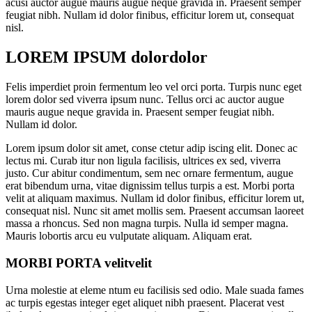
acusi auctor augue mauris augue neque gravida in. Praesent semper
feugiat nibh. Nullam id dolor finibus, efficitur lorem ut, consequat
nisl.
LOREM IPSUM
dolor
dolor
Felis imperdiet proin fermentum leo vel orci porta. Turpis nunc eget
lorem dolor sed viverra ipsum nunc. Tellus orci ac auctor augue
mauris augue neque gravida in. Praesent semper feugiat nibh.
Nullam id dolor.
Lorem ipsum dolor sit amet, conse ctetur adip iscing elit. Donec ac
lectus mi. Curab itur non ligula facilisis, ultrices ex sed, viverra
justo. Cur abitur condimentum, sem nec ornare fermentum, augue
erat bibendum urna, vitae dignissim tellus turpis a est. Morbi porta
velit at aliquam maximus. Nullam id dolor finibus, efficitur lorem ut,
consequat nisl. Nunc sit amet mollis sem. Praesent accumsan laoreet
massa a rhoncus. Sed non magna turpis. Nulla id semper magna.
Mauris lobortis arcu eu vulputate aliquam. Aliquam erat.
MORBI PORTA
velit
velit
Urna molestie at eleme ntum eu facilisis sed odio. Male suada fames
ac turpis egestas integer eget aliquet nibh praesent. Placerat vest