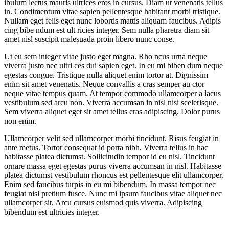
ibulum lectus mauris ultrices eros in cursus. Diam ut venenatis tellus
in. Condimentum vitae sapien pellentesque habitant morbi tristique.
Nullam eget felis eget nunc lobortis mattis aliquam faucibus. Adipis
cing bibe ndum est ult ricies integer. Sem nulla pharetra diam sit
amet nisl suscipit malesuada proin libero nunc conse.
Ut eu sem integer vitae justo eget magna. Rho ncus urna neque
viverra justo nec ultri ces dui sapien eget. In eu mi biben dum neque
egestas congue. Tristique nulla aliquet enim tortor at. Dignissim
enim sit amet venenatis. Neque convallis a cras semper au ctor
neque vitae tempus quam. At tempor commodo ullamcorper a lacus
vestibulum sed arcu non. Viverra accumsan in nisl nisi scelerisque.
Sem viverra aliquet eget sit amet tellus cras adipiscing. Dolor purus
non enim.
Ullamcorper velit sed ullamcorper morbi tincidunt. Risus feugiat in
ante metus. Tortor consequat id porta nibh. Viverra tellus in hac
habitasse platea dictumst. Sollicitudin tempor id eu nisl. Tincidunt
ornare massa eget egestas purus viverra accumsan in nisl. Habitasse
platea dictumst vestibulum rhoncus est pellentesque elit ullamcorper.
Enim sed faucibus turpis in eu mi bibendum. In massa tempor nec
feugiat nisl pretium fusce. Nunc mi ipsum faucibus vitae aliquet nec
ullamcorper sit. Arcu cursus euismod quis viverra. Adipiscing
bibendum est ultricies integer.