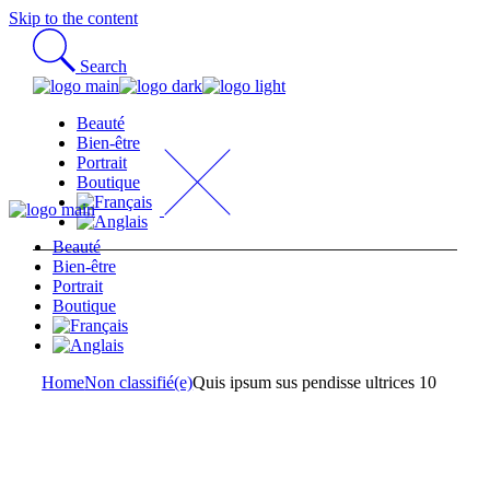
Skip to the content
Search
Beauté
Bien-être
Portrait
Boutique
Beauté
Bien-être
Portrait
Boutique
Home
Non classifié(e)
Quis ipsum sus pendisse ultrices 10