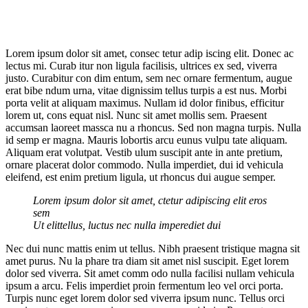
Lorem ipsum dolor sit amet, consec tetur adip iscing elit. Donec ac
lectus mi. Curab itur non ligula facilisis, ultrices ex sed, viverra
justo. Curabitur con dim entum, sem nec ornare fermentum, augue
erat bibe ndum urna, vitae dignissim tellus turpis a est nus. Morbi
porta velit at aliquam maximus. Nullam id dolor finibus, efficitur
lorem ut, cons equat nisl. Nunc sit amet mollis sem. Praesent
accumsan laoreet massca nu a rhoncus. Sed non magna turpis. Nulla
id semp er magna. Mauris lobortis arcu eunus vulpu tate aliquam.
Aliquam erat volutpat. Vestib ulum suscipit ante in ante pretium,
ornare placerat dolor commodo. Nulla imperdiet, dui id vehicula
eleifend, est enim pretium ligula, ut rhoncus dui augue semper.
Lorem ipsum dolor sit amet, ctetur adipiscing elit eros
sem
Ut elittellus, luctus nec nulla imperediet dui
Nec dui nunc mattis enim ut tellus. Nibh praesent tristique magna sit
amet purus. Nu la phare tra diam sit amet nisl suscipit. Eget lorem
dolor sed viverra. Sit amet comm odo nulla facilisi nullam vehicula
ipsum a arcu. Felis imperdiet proin fermentum leo vel orci porta.
Turpis nunc eget lorem dolor sed viverra ipsum nunc. Tellus orci