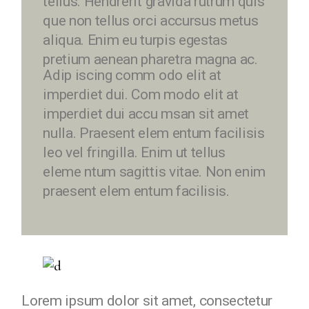
tellus. Hendrerit gravida rutrum quis
que non tellus orci accursus metus
aliqua. Enim eu turpis egestas
pretium aenean pharetra magna ac.
Adip iscing comm odo elit at
imperdiet dui. Com modo elit at
imperdiet dui accu msan sit amet
nulla. Praesent elem entum facilisis
leo vel fringilla. Enim ut tellus
eleme ntum sagittis vitae. Non enim
praesent elem entum facilisis.
Lorem ipsum dolor sit amet, consectetur