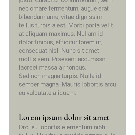
justo. Curabitur condimentum, sem
nec ornare fermentum, augue erat
bibendum urna, vitae dignissim
tellus turpis a est. Morbi porta velit
at aliquam maximus. Nullam id
dolor finibus, efficitur lorem ut,
consequat nisl. Nunc sit amet
mollis sem. Praesent accumsan
laoreet massa a rhoncus.
Sed non magna turpis. Nulla id
semper magna. Mauris lobortis arcu
eu vulputate aliquam.
Lorem ipsum dolor sit amet
Orci eu lobortis elementum nibh