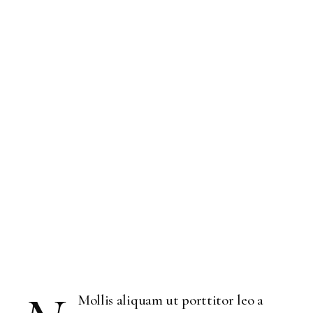
ROUTINE
FOR
DRY
SKIN
Categories:
NON CLASSIFIÉ(E)
Date:
17 AOÛT 2022
Words By:
Standards Magazine
Mollis aliquam ut porttitor leo a