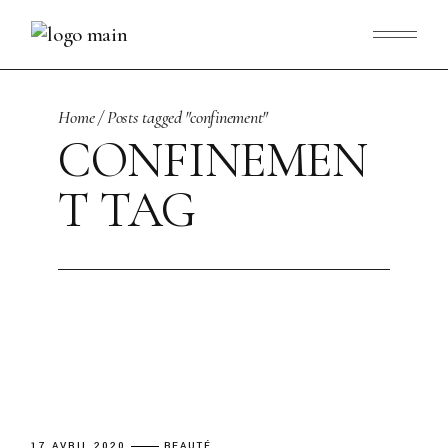
Skip
to
the
content
Home
Posts tagged "confinement"
CONFINEMEN
T TAG
17 AVRIL 2020
BEAUTÉ