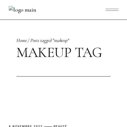
Skip
to
the
content
Home
Posts tagged "makeup"
MAKEUP TAG
8 NOVEMBRE 2022
BEAUTÉ