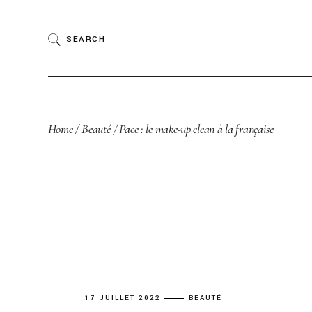
Skip
to
the
SEARCH
content
Home
Beauté
Pace : le make-up clean à la française
17 JUILLET 2022
BEAUTÉ