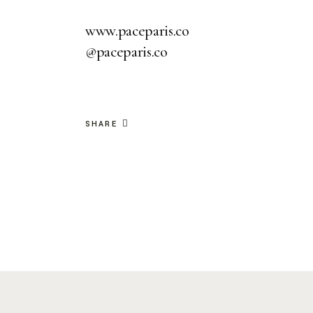
www.paceparis.co
@paceparis.co
SHARE