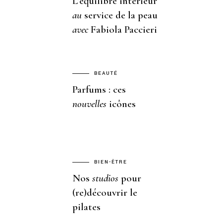
L’équilibre intérieur
au
service de la peau
avec
Fabiola Paccieri
BEAUTÉ
Parfums : ces
nouvelles
icônes
BIEN-ÊTRE
Nos
studios
pour
(re)découvrir le
pilates