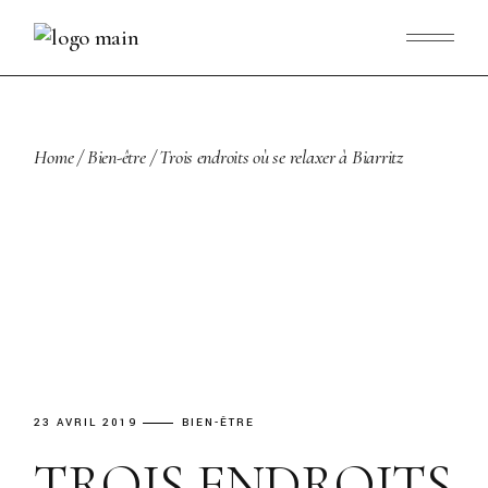
Skip
to
the
content
Home
Bien-être
Trois endroits où se relaxer à Biarritz
23 AVRIL 2019
BIEN-ÊTRE
TROIS ENDROITS