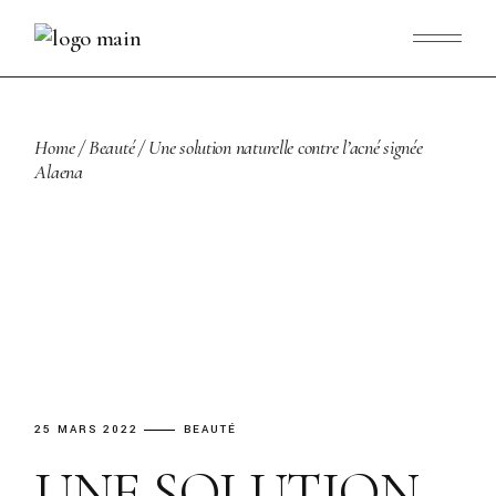
Skip
to
the
content
Home
Beauté
Une solution naturelle contre l’acné signée
Alaena
25 MARS 2022
BEAUTÉ
UNE SOLUTION