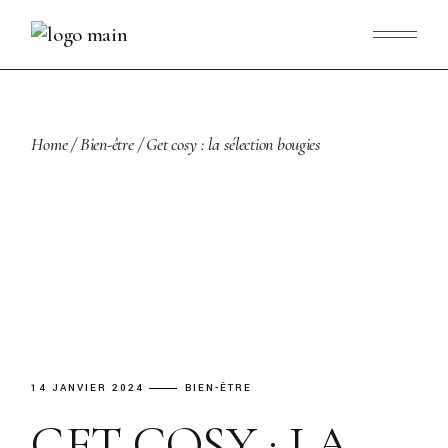
Skip
to
the
content
Home
Bien-être
Get cosy : la sélection bougies
14 JANVIER 2024
BIEN-ÊTRE
GET COSY : LA