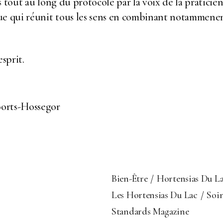
s tout au long du protocole par la voix de la pratici
ue qui réunit tous les sens en combinant notammenent
sprit.
oorts-Hossegor
Bien-Être
Hortensias Du L
Les Hortensias Du Lac
Soi
Standards Magazine