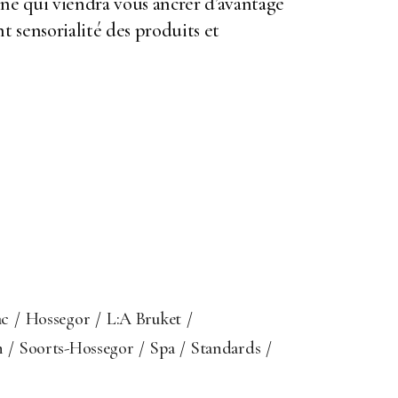
enne qui viendra vous ancrer d’avantage
 sensorialité des produits et
ac
Hossegor
L:A Bruket
n
Soorts-Hossegor
Spa
Standards