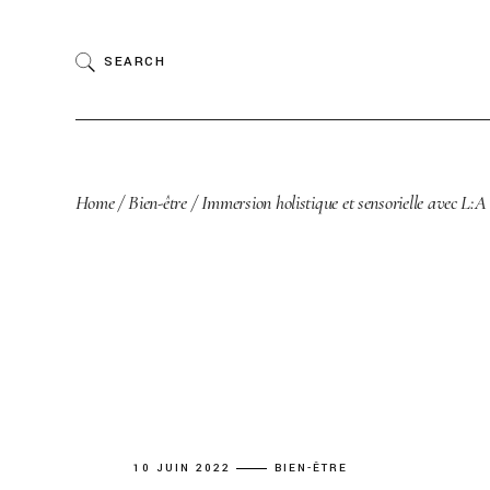
Skip
to
the
SEARCH
content
Home
Bien-être
Immersion holistique et sensorielle avec L:
10 JUIN 2022
BIEN-ÊTRE