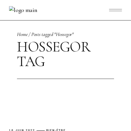
Skip
to
the
content
Home
Posts tagged "Hossegor"
HOSSEGOR
TAG
10 JUIN 2022
BIEN-ÊTRE