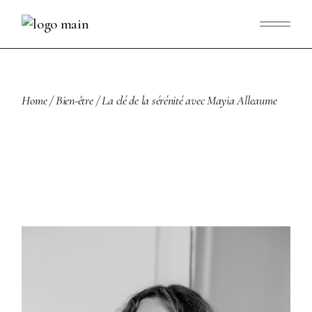
Skip
to
the
content
Home
Bien-être
La clé de la sérénité avec Mayia Alleaume