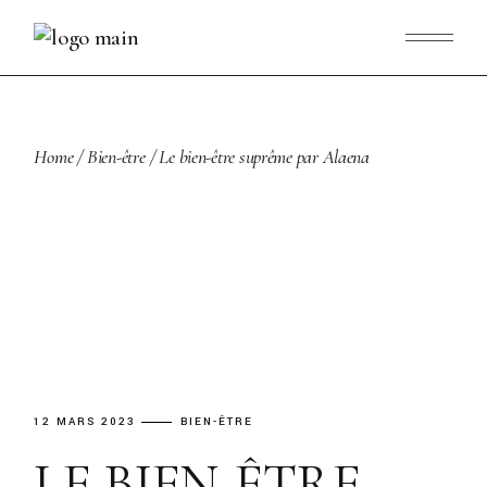
Skip
to
the
content
Home
Bien-être
Le bien-être suprême par Alaena
12 MARS 2023
BIEN-ÊTRE
LE BIEN-ÊTRE