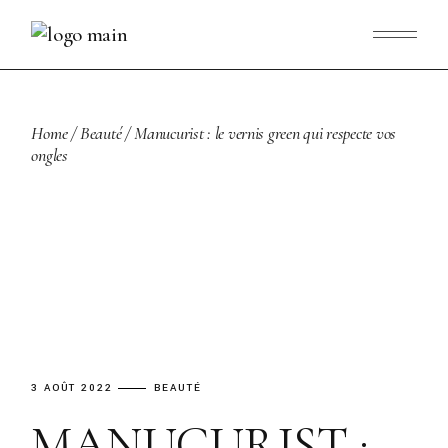
Skip
to
the
content
Home
Beauté
Manucurist : le vernis green qui respecte vos
ongles
3 AOÛT 2022
BEAUTÉ
MANUCURIST :