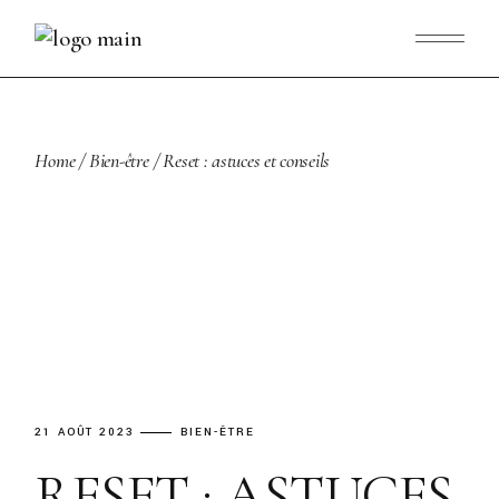
Skip
to
the
content
Home
Bien-être
Reset : astuces et conseils
21 AOÛT 2023
BIEN-ÊTRE
RESET : ASTUCES