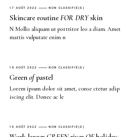
17 AOÛT 2022
NON CLASSIFIÉ(E)
Skincare routine
FOR
DRY
skin
N Mollis aliquam ut porttitor leo a diam. Amet
mattis vulputate enim n
16 AOÛT 2022
NON CLASSIFIÉ(E)
Green
of
pastel
Lorem ipsum dolor sit amet, conse ctetur adip
iscing elit. Donec ac le
15 AOÛT 2022
NON CLASSIFIÉ(E)
Work larger
GREEN
river
OF
holiday