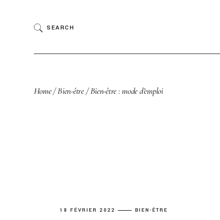
Skip
to
the
SEARCH
content
Home
Bien-être
Bien-être : mode d’emploi
18 FÉVRIER 2022
BIEN-ÊTRE