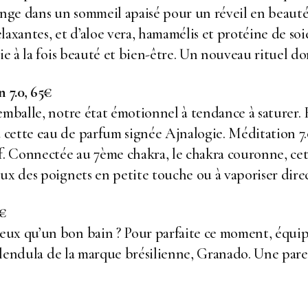
longe dans un sommeil apaisé pour un réveil en beaut
laxantes, et d’aloe vera, hamamélis et protéine de so
ie à la fois beauté et bien-être. Un nouveau rituel d
 7.0, 65€
emballe, notre état émotionnel à tendance à saturer.
ette eau de parfum signée Ajnalogie. Méditation 7.0 
f. Connectée au 7ème chakra, le chakra couronne, cett
eux des poignets en petite touche ou à vaporiser dir
9€
ux qu’un bon bain ? Pour parfaite ce moment, équipe
 calendula de la marque brésilienne, Granado. Une pa